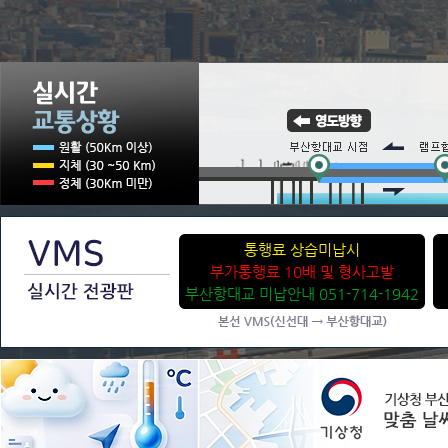
통행료 상습미납시
부가통행료 10배 및 형사고발
부산항대교 미납안내 051-714-1942