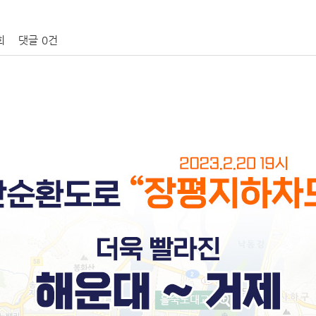
회
댓글
0건