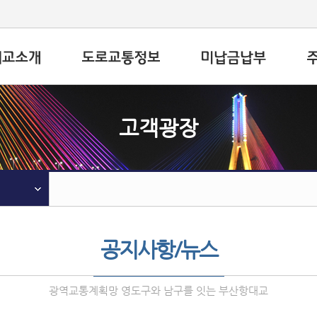
고객광장
공지사항/뉴스
광역교통계획망 영도구와 남구를 잇는 부산항대교