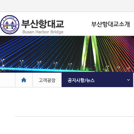
고객광장
공지사항/뉴스