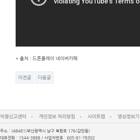
* 출처 : 드론플레이 네이버카페
이전글
다음글
익명신고센터
개인정보 처리방침
사이트맵
영상정보기
주소 : (48481)부산광역시 남구 북항로 176(감만동)
대표전화 : 1544-3888 / 사업자번호 : 605-81-78302