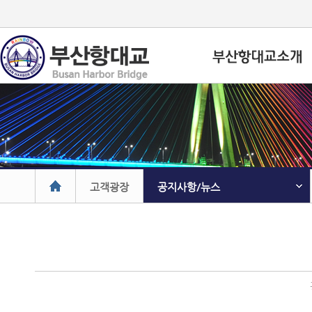
고객광장
공지사항/뉴스