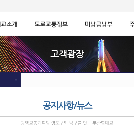
고객광장
공지사항/뉴스
광역교통계획망 영도구와 남구를 잇는 부산항대교