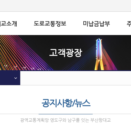
고객광장
공지사항/뉴스
광역교통계획망 영도구와 남구를 잇는 부산항대교