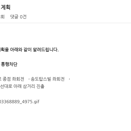
 계획
3회
댓글
0건
획을 아래와 같이 알려드립니다.
mp 통행차단
교 종점 좌회전 → 송도탑스빌 좌회전 →
영선대로 아래 삼거리 진출