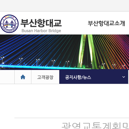
고객광장
공지사항/뉴스
광역교통계획망