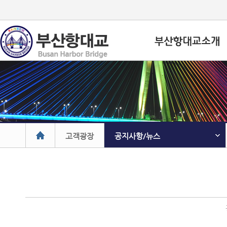
고객광장
공지사항/뉴스