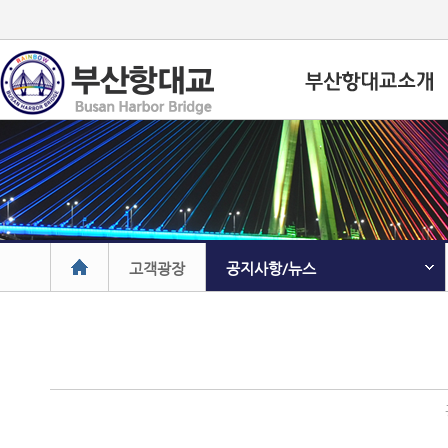
고객광장
공지사항/뉴스