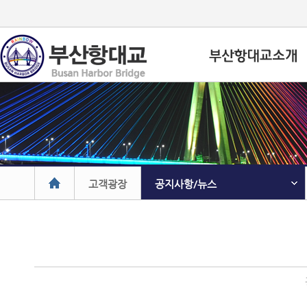
고객광장
공지사항/뉴스