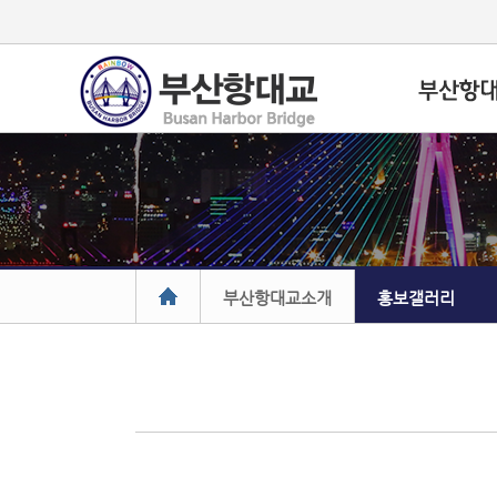
부산항대교소개
홍보갤러리