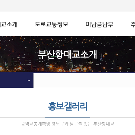
부산항대교소개
홍보갤러리
광역교통계획망 영도구와 남구를 잇는 부산항대교