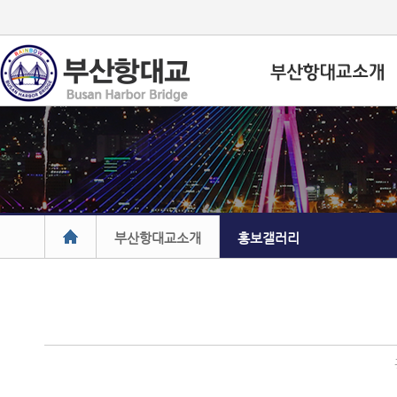
부산항대교소개
홍보갤러리