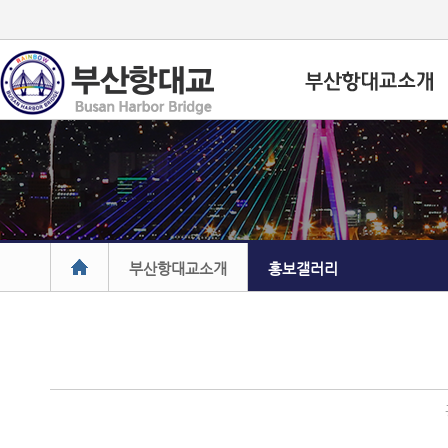
부산항대교소개
홍보갤러리